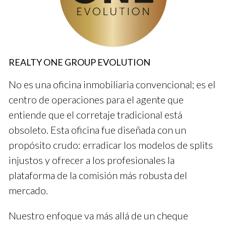
costar entre $300 y $600 al año.
En total, podrías estar viendo una inversión inicial que ronda
entre $1,600 y $2,900 antes de comenzar a ganar dinero.
Esto es solo el principio; después vienen otros gastos
REALTY ONE GROUP EVOLUTION
relacionados con marketing y desarrollo personal.
No es una oficina inmobiliaria convencional; es el
LLÁMAME AHORA
centro de operaciones para el agente que
entiende que el corretaje tradicional está
Estudio de Caso 1: Laura, la Nueva Agente
obsoleto. Esta oficina fue diseñada con un
Laura comenzó su carrera como agente inmobiliario en Miami
propósito crudo: erradicar los modelos de splits
hace seis meses. Invirtió aproximadamente $2,500 en su
injustos y ofrecer a los profesionales la
licencia y otras tarifas. Sin embargo, decidió unirse a un broker
plataforma de la comisión más robusta del
tradicional que se quedaba con el 50% de sus comisiones. A
mercado.
pesar de vender dos propiedades en su primer mes, se sintió
frustrada al ver cuánto dinero perdía.
Nuestro enfoque va más allá de un cheque