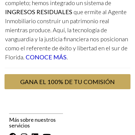
completo; hemos integrado un sistema de
Si estás pensando en empezar, considera cómo un
INGRESOS RESIDUALES
que ermite al Agente
buen broker puede impactar tus ganancias. ¡No te
Inmobiliario construir un patrimonio real
conformes!
mientras produce. Aquí, la tecnología de
Estudio de Caso 2: José y el Broker 100%
vanguardia y la justicia financiera nos posicionan
como el referente de éxito y libertad en el sur de
José eligió REALTY ONE GROUP EVOLUTION porque
Florida.
CONOCE MÁS
.
ofrece un modelo del 100% en comisiones. Pagó alrededor de
$1,800 en costos iniciales pero no tuvo que preocuparse por
compartir sus ganancias. Después de tres meses vendiendo
GANA EL 100% DE TU COMISIÓN
propiedades, pudo reinvertir completamente su ingreso inicial
en publicidad digital.
No subestimes el valor de recibir tu cheque
completo. Esto puede marcar la diferencia en tu
Más sobre nuestros
éxito a largo plazo.
servicios