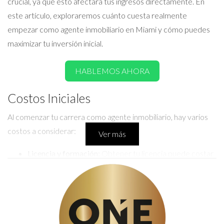
crucial, ya que esto afectará tus ingresos directamente. En
este artículo, exploraremos cuánto cuesta realmente
empezar como agente inmobiliario en Miami y cómo puedes
maximizar tu inversión inicial.
HABLEMOS AHORA
Costos Iniciales
Al comenzar tu carrera como agente inmobiliario, hay varios
costos a considerar:
Ver más
Licencia y formación:
Obtener tu licencia puede costar
entre $500 y $1,200 dependiendo del curso.
Cuotas del Board:
Estas tarifas varían, pero
normalmente oscilan entre $300 y $500 al año.
MLS:
La membresía al servicio de listado múltiple suele
estar entre $200 y $500 anuales.
Seguro de errores y omisiones:
Este seguro puede