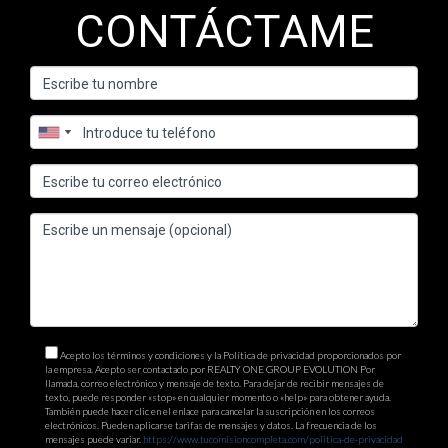
CONTÁCTAME
Acepto los términos y condiciones y la Política de privacidad proporcionados por
la empresa. Acepto ser contactado por REALTY ONE GROUP EVOLUTION Por
llamada, correo electrónico y mensaje de texto. Para dejar de recibir mensajes de
texto, puede responder «stop» en cualquier momento o «help» para obtener ayuda.
También puede hacer clic en el enlace para cancelar la suscripción en los correos
electrónicos. Pueden aplicarse tarifas de mensajes y datos. La frecuencia de los
mensajes puede variar.
https://www.tucomisioncompleta.com/politica-de-privacidad