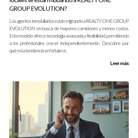
Sí, pero puede ser complicado sin la experiencia necesaria. Un
GROUP EVOLUTION?
agente puede ofrecerte valiosa orientación y apoyo legal.
Los agentes inmobiliarios están migrando a REALTY ONE GROUP
EVOLUTION en busca de mayores comisiones y menos costos.
En REALTY ONE GROUP EVOLUTION nos
Este modelo ofrece tecnología avanzada y flexibilidad, permitiendo
comprometemos a ofrecer un servicio excepcional adaptado
a los profesionales crecer independientemente. Descubre por
a tus necesidades inmobiliarias. Contáctame hoy para discutir
qué esta tendencia se fortalece.
cómo podemos ayudarte a alcanzar tus objetivos en el
Leer más
mercado inmobiliario.