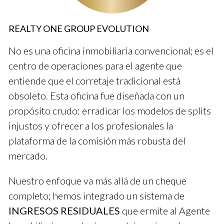
El servicio al cliente puede hacer o deshacer la experiencia
inmobiliaria. He tenido experiencias con agentes que estaban
REALTY ONE GROUP EVOLUTION
más interesados en cerrar un trato que en entender mis
No es una oficina inmobiliaria convencional; es el
necesidades. Por otro lado, encontré agentes que realmente
escuchaban y ofrecían asesoría honesta.
centro de operaciones para el agente que
entiende que el corretaje tradicional está
Las mejores agencias entienden que construir relaciones es
obsoleto. Esta oficina fue diseñada con un
fundamental. Al final del día, un cliente satisfecho es una
propósito crudo: erradicar los modelos de splits
fuente inagotable de referencias.
injustos y ofrecer a los profesionales la
Estudio de Caso: Agencia X
plataforma de la comisión más robusta del
mercado.
La Agencia X se destacó por su atención al detalle. Cuando
decidí vender mi casa, me ayudaron a preparar todo, desde la
Nuestro enfoque va más allá de un cheque
fotografía profesional hasta el staging adecuado. Esto hizo una
completo; hemos integrado un sistema de
gran diferencia en la presentación de mi propiedad.
INGRESOS RESIDUALES
que ermite al Agente
Estudio de Caso: Agencia Y