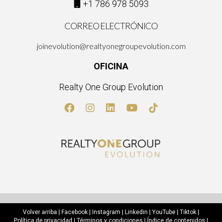
+1 786 978 5093
CORREO ELECTRÓNICO
joinevolution@realtyonegroupevolution.com
OFICINA
Realty One Group Evolution
Volver arriba
|
Facebook
|
Instagram
|
Linkedin
|
YouTube
|
Tiktok
|
Política de privacidad
|
Términos y condiciones
|
Índice de contenidos
|