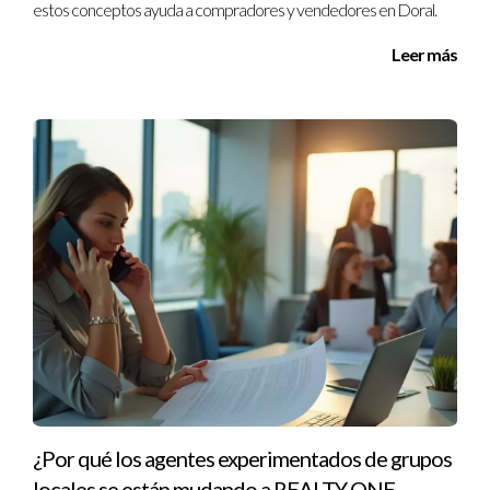
estos conceptos ayuda a compradores y vendedores en Doral.
¿Cómo elegir una buena agencia inmobiliaria?
Leer más
Mira sus reseñas, pregúntales sobre su experiencia y evalúa
cómo manejan la comunicación contigo.
¿Es importante el servicio al cliente en bienes
raíces?
Sí, un buen servicio al cliente puede hacer que el proceso sea
mucho más fluido y menos estresante.
¿Qué debo esperar durante el proceso de
compra?
Desde la búsqueda inicial hasta el cierre final, deberías
esperar asesoramiento continuo y transparencia en cada
paso.
¿Por qué los agentes experimentados de grupos
¿Puedo vender mi casa sin agente?
locales se están mudando a REALTY ONE