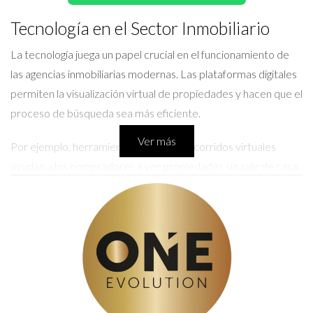
Tecnología en el Sector Inmobiliario
La tecnología juega un papel crucial en el funcionamiento de
las agencias inmobiliarias modernas. Las plataformas digitales
permiten la visualización virtual de propiedades y hacen que el
proceso de búsqueda sea más eficiente.
Ver más
Por ejemplo, herramientas como los recorridos virtuales
ayudan a los compradores a ver propiedades sin salir de casa.
Esto ahorra tiempo y recursos, lo cual es valioso para todos.
Además, muchas agencias ahora utilizan inteligencia artificial
para hacer recomendaciones personalizadas.
LLÁMAME AHORA
Importancia del Servicio al Cliente