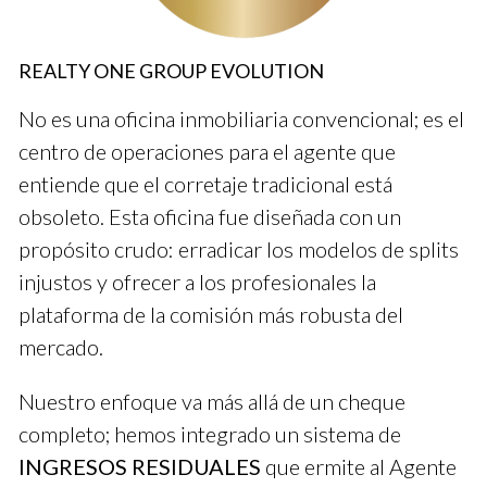
Estudios de caso
REALTY ONE GROUP EVOLUTION
Estudio de caso 1: La familia Pérez
No es una oficina inmobiliaria convencional; es el
Los Pérez estaban buscando su primera casa en Doral.
centro de operaciones para el agente que
Después de investigar, eligieron a un realtor que había
entiende que el corretaje tradicional está
recibido buenas críticas en línea. La comunicación fue clara
obsoleto. Esta oficina fue diseñada con un
desde el principio. El agente les mostró varias propiedades
propósito crudo: erradicar los modelos de splits
que se ajustaban a su presupuesto y deseos. Finalmente,
injustos y ofrecer a los profesionales la
encontraron su hogar ideal en solo tres semanas.
plataforma de la comisión más robusta del
Estudio de caso 2: Inversión en Miami
mercado.
Juan quería invertir en bienes raíces en Miami. Se reunió con
Nuestro enfoque va más allá de un cheque
varios realtors antes de decidirse por uno con experiencia
completo; hemos integrado un sistema de
específica en propiedades de inversión. Este agente le
INGRESOS RESIDUALES
que ermite al Agente
presentó oportunidades que no conocía y ayudó a Juan a