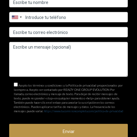
Acepto los términos y condiciones y la Política de privacidad proporcionados por
la empresa. Acepto ser contactado por REALTY ONE GROUP EVOLUTION Por
llamada, correo electrónico y mensaje de texto. Para dejar de recibir mensajes de
texto, puede responder «stop» en cualquier momento o «help» para obtener ayuda.
También puede hacer clic en el enlace para cancelar la suscripción en los correos
electrónicos. Pueden aplicarse tarifas de mensajes y datos. La frecuencia de los
mensajes puede variar.
https://www.tucomisioncompleta.com/politica-de-privacidad
Enviar