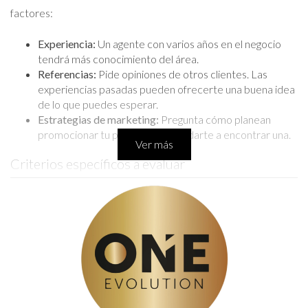
factores:
Experiencia:
Un agente con varios años en el negocio
tendrá más conocimiento del área.
Referencias:
Pide opiniones de otros clientes. Las
experiencias pasadas pueden ofrecerte una buena idea
de lo que puedes esperar.
Estrategias de marketing:
Pregunta cómo planean
promocionar tu propiedad o ayudarte a encontrar una.
Ver más
Criterios específicos a evaluar
Asegúrate de preguntar sobre las certificaciones y
especialidades del realtor. Algunos agentes se enfocan en
propiedades residenciales, mientras que otros pueden tener
experiencia en inversiones o propiedades comerciales. Esto
puede marcar la diferencia en tu experiencia.
LLÁMAME