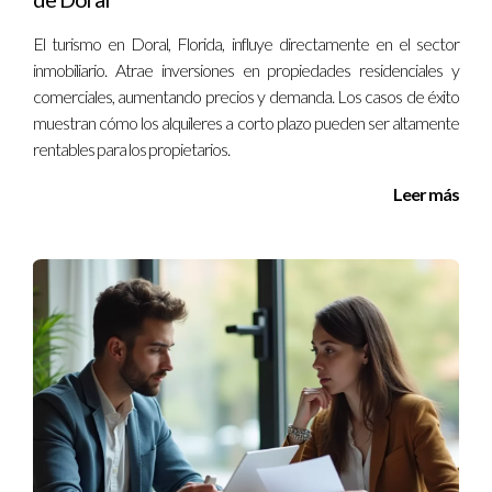
opción para quienes desean convertirse en agentes
El turismo en Doral, Florida, influye directamente en el sector
inmobiliarios. Con la combinación adecuada de formación,
inmobiliario. Atrae inversiones en propiedades residenciales y
esfuerzo personal y dedicación al cliente, es posible construir
comerciales, aumentando precios y demanda. Los casos de éxito
una carrera exitosa. Si tienes interés o preguntas adicionales
muestran cómo los alquileres a corto plazo pueden ser altamente
sobre este camino profesional, no dudes en contactarme al
rentables para los propietarios.
+17869785093 para comenzar tu viaje hoy mismo.
Leer más