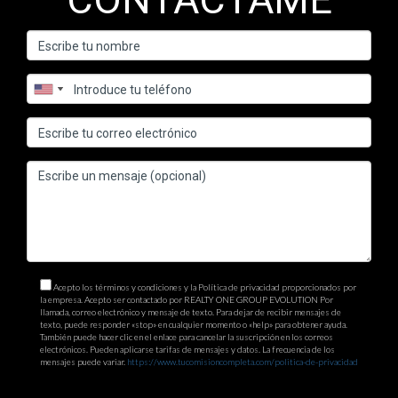
Acepto los términos y condiciones y la Política de privacidad proporcionados por
la empresa. Acepto ser contactado por REALTY ONE GROUP EVOLUTION Por
llamada, correo electrónico y mensaje de texto. Para dejar de recibir mensajes de
texto, puede responder «stop» en cualquier momento o «help» para obtener ayuda.
También puede hacer clic en el enlace para cancelar la suscripción en los correos
electrónicos. Pueden aplicarse tarifas de mensajes y datos. La frecuencia de los
mensajes puede variar.
https://www.tucomisioncompleta.com/politica-de-privacidad