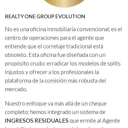
Caso práctico: Ana y su éxito en Realty One
REALTY ONE GROUP EVOLUTION
Group
No es una oficina inmobiliaria convencional; es el
Ana se unió a Realty One Group Evolution hace tres años. Al
centro de operaciones para el agente que
principio, luchó con las ventas, pero decidió enfocarse en el
entiende que el corretaje tradicional está
servicio al cliente. Su enfoque le ayudó a construir relaciones
obsoleto. Esta oficina fue diseñada con un
sólidas con sus clientes. Ahora es una de las agentes más
propósito crudo: erradicar los modelos de splits
exitosas en su oficina.
injustos y ofrecer a los profesionales la
¿Te gustaría conocer más sobre mi experiencia?
plataforma de la comisión más robusta del
Estoy aquí para ayudarte.
mercado.
Caso práctico: Luis y su trayectoria
Nuestro enfoque va más allá de un cheque
completo; hemos integrado un sistema de
Luis llegó al sector sin experiencia previa. Tomó cursos
intensivos durante seis meses antes de obtener su licencia. A
INGRESOS RESIDUALES
que ermite al Agente
pesar de algunos fracasos iniciales, se mantuvo motivado. Hoy