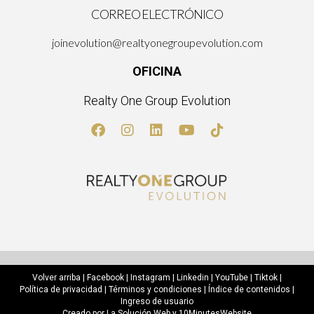
CORREO ELECTRÓNICO
joinevolution@realtyonegroupevolution.com
OFICINA
Realty One Group Evolution
Volver arriba
|
Facebook
|
Instagram
|
Linkedin
|
YouTube
|
Tiktok
|
Política de privacidad
|
Términos y condiciones
|
Índice de contenidos
|
Ingreso de usuario
Creado por
La Solución Web
y
10MinutesWebsite