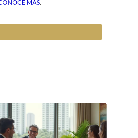
CONOCE MÁS
.
zación. Influye en cómo se trabaja y se toman
onal, además de mejorar las relaciones con los
foque hacia la capacitación y el desarrollo
 encontrar uno que resuene contigo.
 general del broker.