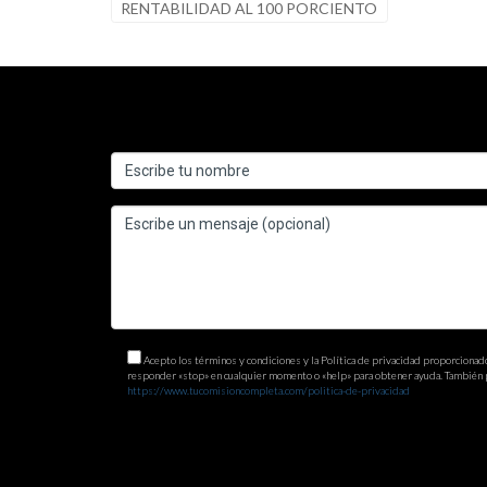
RENTABILIDAD AL 100 PORCIENTO
Acepto los términos y condiciones y la Política de privacidad proporcion
responder «stop» en cualquier momento o «help» para obtener ayuda. También pued
https://www.tucomisioncompleta.com/politica-de-privacidad