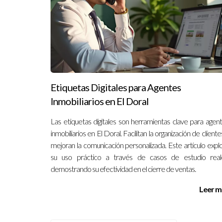
En conclusión, identificar qué broker tiene mejo
EVOLUTION nos esforzamos por crear un ambient
dudes en ponerte en contacto al +17869785093
Etiquetas Digitales para Agentes
Inmobiliarios en El Doral
Las etiquetas digitales son herramientas clave para agen
inmobiliarios en El Doral. Facilitan la organización de cliente
mejoran la comunicación personalizada. Este artículo expl
su uso práctico a través de casos de estudio real
demostrando su efectividad en el cierre de ventas.
Leer m