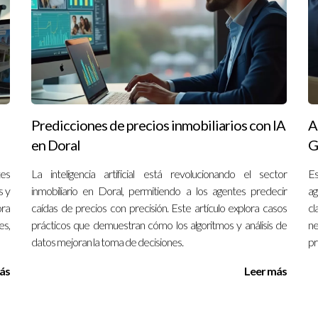
r cultura empresarial es clave para tu desarrollo profesional en e
e colaborativo donde cada agente pueda crecer. Si tienes pregun
.
Predicciones de precios inmobiliarios con IA
A
en Doral
G
tes
La inteligencia artificial está revolucionando el sector
Es
s y
inmobiliario en Doral, permitiendo a los agentes predecir
ag
ora
caídas de precios con precisión. Este artículo explora casos
cl
es,
prácticos que demuestran cómo los algoritmos y análisis de
ne
datos mejoran la toma de decisiones.
pr
ás
Leer más