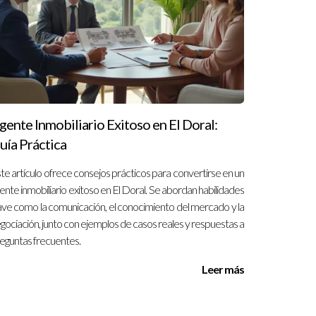
l sector inmobiliario. En REALTY ONE GROUP
tas o deseas saber más sobre nosotros, no
gente Inmobiliario Exitoso en El Doral:
uía Práctica
te artículo ofrece consejos prácticos para convertirse en un
ente inmobiliario exitoso en El Doral. Se abordan habilidades
ave como la comunicación, el conocimiento del mercado y la
gociación, junto con ejemplos de casos reales y respuestas a
eguntas frecuentes.
Leer más