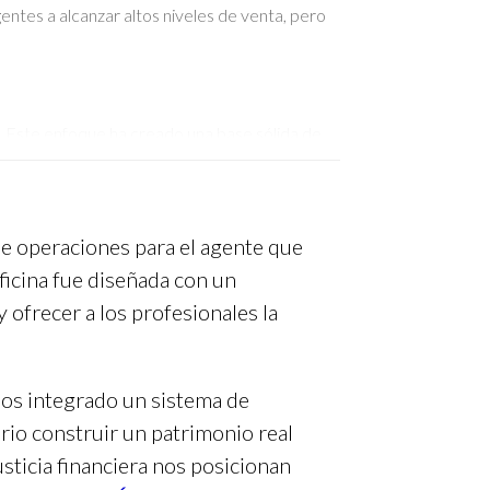
ntes a alcanzar altos niveles de venta, pero
s. Este enfoque ha creado una base sólida de
n un servicio sincero.
 de operaciones para el agente que
oficina fue diseñada con un
iales.
 ofrecer a los profesionales la
cisión.
os integrado un sistema de
rio construir un patrimonio real
usticia financiera nos posicionan