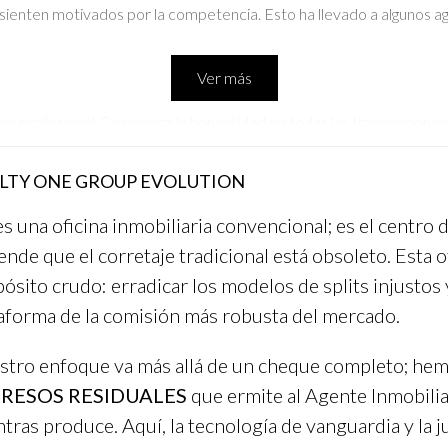
ienten motivados por la competencia. Esto ha llevado a algunos age
Ver más
ca profesional. Se prioriza la honestidad en todas las transaccione
egresan para realizar más transacciones porque saben que recibirá
LTY ONE GROUP EVOLUTION
vo broker, evalúa su cultura empresarial antes de decidirte.
s una oficina inmobiliaria convencional; es el centro
ende que el corretaje tradicional está obsoleto. Esta 
s de capacitación durante tus entrevistas con brokers potenc
ósito crudo: erradicar los modelos de splits injustos y
aforma de la comisión más robusta del mercado.
tu carrera inmobiliaria. Infórmate bien antes de tomar una de
tro enfoque va más allá de un cheque completo; hem
RESOS RESIDUALES
que ermite al Agente Inmobilia
tras produce. Aquí, la tecnología de vanguardia y la j