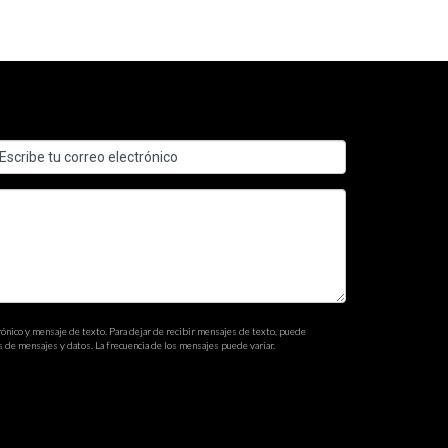
ico y mensaje de texto. Para dejar de recibir mensajes de texto, puede
s de mensajes y datos. La frecuencia de los mensajes puede variar.