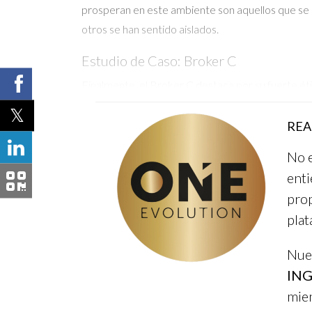
prosperan en este ambiente son aquellos que se s
otros se han sentido aislados.
Estudio de Caso: Broker C
Finalmente, el Broker C destaca por su fuerte éti
confianza con los clientes. Muchos compradores r
REA
Si estás considerando cambiarte a un nue
No e
enti
No dudes en preguntar sobre las política
prop
plat
La cultura puede marcar la diferencia en 
Nues
Preguntas Frecuentes
ING
mien
¿Qué es la cultura empresarial?