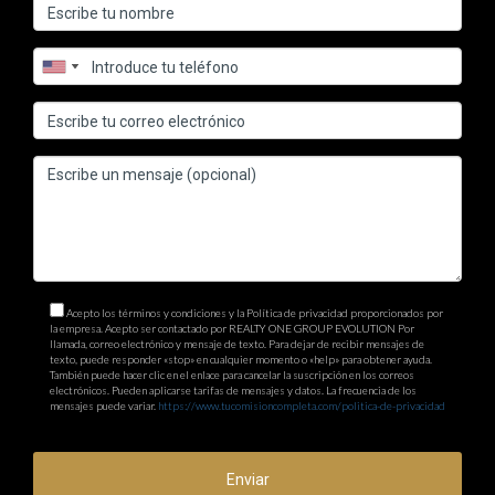
Acepto los términos y condiciones y la Política de privacidad proporcionados por
la empresa. Acepto ser contactado por REALTY ONE GROUP EVOLUTION Por
llamada, correo electrónico y mensaje de texto. Para dejar de recibir mensajes de
texto, puede responder «stop» en cualquier momento o «help» para obtener ayuda.
También puede hacer clic en el enlace para cancelar la suscripción en los correos
electrónicos. Pueden aplicarse tarifas de mensajes y datos. La frecuencia de los
mensajes puede variar.
https://www.tucomisioncompleta.com/politica-de-privacidad
Enviar