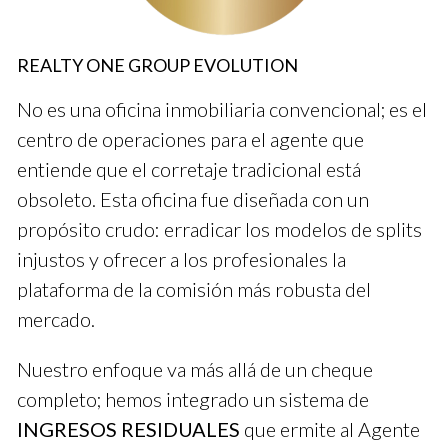
Caso de Éxito 1: Uso de Redes Sociales
REALTY ONE GROUP EVOLUTION
Conocí a Laura, una agente que ha logrado crecer su cartera
de clientes a través de Instagram. Ella publica regularmente
No es una oficina inmobiliaria convencional; es el
fotos atractivas de propiedades y comparte historias sobre
centro de operaciones para el agente que
su día a día como agente. Su enfoque personal ha creado una
entiende que el corretaje tradicional está
conexión genuina con su audiencia. Gracias a esto, ha podido
obsoleto. Esta oficina fue diseñada con un
generar contactos valiosos que se traducen en ventas.
propósito crudo: erradicar los modelos de splits
Caso de Éxito 2: Eventos Presenciales
injustos y ofrecer a los profesionales la
plataforma de la comisión más robusta del
Por otro lado, Carlos decidió organizar un open house en una
mercado.
propiedad destacada. Hizo una campaña publicitaria sencilla
pero efectiva, invitando a la comunidad local. La asistencia fue
Nuestro enfoque va más allá de un cheque
mayor a lo esperado y muchos asistentes mostraron interés
completo; hemos integrado un sistema de
en otras propiedades. Este evento le permitió no solo
INGRESOS RESIDUALES
que ermite al Agente
mostrar la casa, sino también construir relaciones cara a cara.