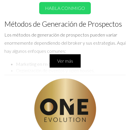
HABLA CONMIGO
Métodos de Generación de Prospectos
Los métodos de generación de prospectos pueden variar
enormemente dependiendo del broker y sus estrategias. Aquí
hay algunos enfoques comunes:
Ver más
Marketing en redes sociales.
Organización de eventos y open houses.
Campañas de email marketing.
Uso de plataformas digitales para anuncios pagados.
Estos métodos no solo ayudan a atraer la atención del
público, sino que también construyen relaciones. Al final del
día, la confianza es clave en el sector inmobiliario.
LLÁMAME