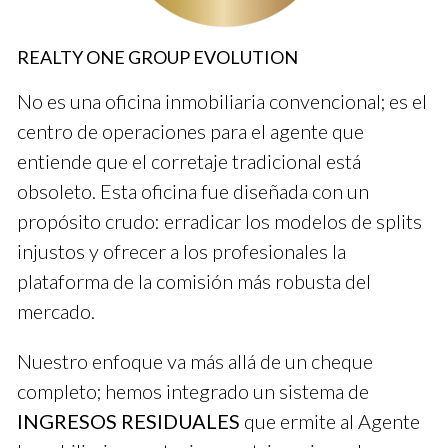
estas herramientas han hecho una gran diferencia.
REALTY ONE GROUP EVOLUTION
LLAMAME AHORA
No es una oficina inmobiliaria convencional; es el
centro de operaciones para el agente que
Estudio de Caso 1: CRM Eficiente
entiende que el corretaje tradicional está
En mi experiencia, utilizar un CRM ha transformado la forma
obsoleto. Esta oficina fue diseñada con un
en que gestiono mis clientes. Un cliente reciente me contactó
propósito crudo: erradicar los modelos de splits
buscando su primera casa. Con el CRM, pude ingresar todos
injustos y ofrecer a los profesionales la
sus detalles, preferencias y notas sobre nuestras
plataforma de la comisión más robusta del
conversaciones. Esto me permitió hacer seguimientos
personalizados y relevantes, lo que aumentó la confianza del
mercado.
cliente.
Nuestro enfoque va más allá de un cheque
Estudio de Caso 2: Automatización de Correos
completo; hemos integrado un sistema de
Recientemente implementé un sistema automatizado para
INGRESOS RESIDUALES
que ermite al Agente
enviar correos a mis clientes después de cada reunión. Esta