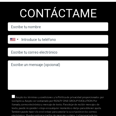
CONTÁCTAME
Acepto los términos y condiciones y la Política de privacidad proporcionados por
la empresa. Acepto ser contactado por REALTY ONE GROUP EVOLUTION Por
llamada, correo electrónico y mensaje de texto. Para dejar de recibir mensajes de
texto, puede responder «stop» en cualquier momento o «help» para obtener ayuda.
También puede hacer clic en el enlace para cancelar la suscripción en los correos
electrónicos. Pueden aplicarse tarifas de mensajes y datos. La frecuencia de los