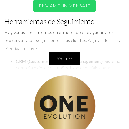
ENVIAME UN MENSAJE
Herramientas de Seguimiento
Hay varias herramientas en el mercado que ayudan a los
brokers a hacer seguimiento a sus clientes. Algunas de las más
efectivas incluyen:
Ver más
CRM (Customer Relationship Management):
Sistemas
como Salesforce o HubSpot son esenciales para
almacenar datos de contacto y programar
seguimientos.
Email Marketing:
Plataformas como Mailchimp
permiten automatizar correos personalizados y
recordatorios.
Análisis de Datos:
Herramientas como Google
Analytics ayudan a entender mejor el comportamiento
del cliente en línea.
A continuación, exploraré algunos casos prácticos donde