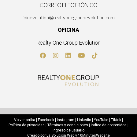
CORREO ELECTRÓNICO
joinevolution@realtyonegroupevolution.com
OFICINA
Realty One Group Evolution
Volver arriba
|
Facebook
|
Instagram
|
Linkedin
|
YouTube
|
Tiktok
|
Política de privacidad
|
Términos y condiciones
|
Índice de contenidos
|
Ingreso de usuario
Creado por
La Solución Web
y
10MinutesWebsite