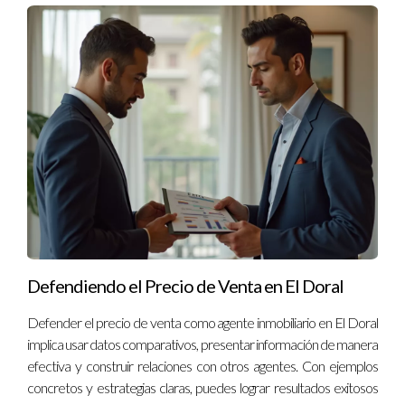
Preguntas Frecuentes
¿Cuál es el rol principal de un líder en un equipo
inmobiliario?
El rol principal es guiar y motivar al equipo hacia objetivos
comunes, asegurando que todos estén alineados y
comprometidos.
¿Cómo puede un líder mejorar la comunicación
en su equipo?
Implementando reuniones regulares y promoviendo un
ambiente donde todos se sientan cómodos compartiendo sus
Defendiendo el Precio de Venta en El Doral
ideas y preocupaciones.
Defender el precio de venta como agente inmobiliario en El Doral
¿Qué características son esenciales en un buen
implica usar datos comparativos, presentar información de manera
líder inmobiliario?
efectiva y construir relaciones con otros agentes. Con ejemplos
concretos y estrategias claras, puedes lograr resultados exitosos
La comunicación efectiva, empatía, flexibilidad y capacidad