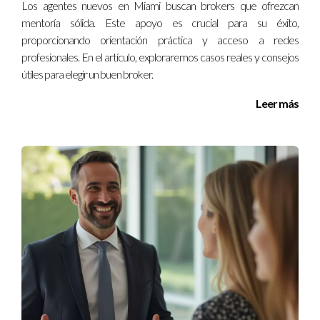
Los agentes nuevos en Miami buscan brokers que ofrezcan
desarrollar habilidades efectivas de liderazgo dentro de tu
mentoría sólida. Este apoyo es crucial para su éxito,
equipo. No dudes en ponerte en contacto con nosotros al
proporcionando orientación práctica y acceso a redes
+17869785093 para obtener más información sobre cómo
profesionales. En el artículo, exploraremos casos reales y consejos
podemos trabajar juntos para alcanzar tus metas.
útiles para elegir un buen broker.
Leer más