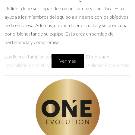
Un líder debe ser capaz de comunicar una visión clara. Esto
ayuda a los miembros del equipo a alinearse con los objetivos
de la empresa. Además, un buen líder escucha y se preocupa
por el bienestar de su equipo. Esto crea un sentido de
pertenencia y compromiso.
Los líderes también deben ser flexibles. El mercado
Ver más
inmobiliario es volátil y se requiere adaptabilidad. Por ejemplo,
en momentos de crisis, un líder puede necesitar ajustar
estrategias rápidamente para mantener la motivación del
equipo.
LLAMAR AHORA
Caso 1: Estrategias Efectivas
En una agencia donde trabajé, el líder implementó sesiones