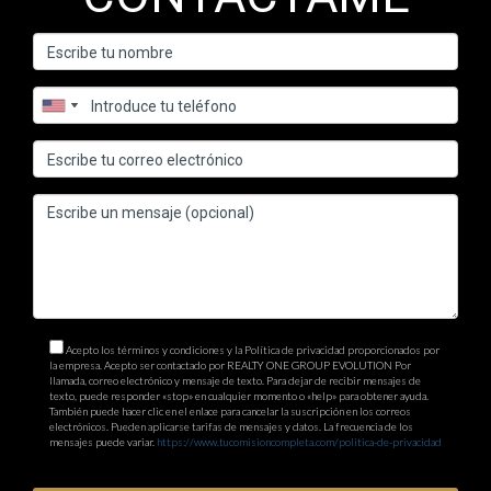
Acepto los términos y condiciones y la Política de privacidad proporcionados por
la empresa. Acepto ser contactado por REALTY ONE GROUP EVOLUTION Por
llamada, correo electrónico y mensaje de texto. Para dejar de recibir mensajes de
texto, puede responder «stop» en cualquier momento o «help» para obtener ayuda.
También puede hacer clic en el enlace para cancelar la suscripción en los correos
electrónicos. Pueden aplicarse tarifas de mensajes y datos. La frecuencia de los
mensajes puede variar.
https://www.tucomisioncompleta.com/politica-de-privacidad