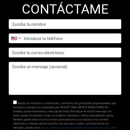
CONTÁCTAME
Acepto los términos y condiciones y la Política de privacidad proporcionados por
la empresa. Acepto ser contactado por REALTY ONE GROUP EVOLUTION Por
llamada, correo electrónico y mensaje de texto. Para dejar de recibir mensajes de
texto, puede responder «stop» en cualquier momento o «help» para obtener ayuda.
También puede hacer clic en el enlace para cancelar la suscripción en los correos
electrónicos. Pueden aplicarse tarifas de mensajes y datos. La frecuencia de los
mensajes puede variar.
https://www.tucomisioncompleta.com/politica-de-privacidad