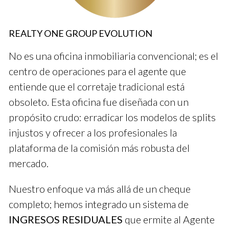
marketing hasta técnicas de ventas. Los agentes nuevos
pueden hacer preguntas y recibir retroalimentación en
REALTY ONE GROUP EVOLUTION
tiempo real. Este enfoque colaborativo fomenta un ambiente
de aprendizaje activo.
No es una oficina inmobiliaria convencional; es el
centro de operaciones para el agente que
CONTÁCTAME POR WHATSAPP
entiende que el corretaje tradicional está
obsoleto. Esta oficina fue diseñada con un
Te invito a explorar lo que el Broker B tiene para
propósito crudo: erradicar los modelos de splits
ofrecer.
injustos y ofrecer a los profesionales la
plataforma de la comisión más robusta del
Caso de Éxito 3: Broker C
mercado.
El Broker C se especializa en tecnología y marketing digital.
Ofrecen formación específica sobre cómo utilizar
Nuestro enfoque va más allá de un cheque
herramientas online para captar clientes. Esta combinación
completo; hemos integrado un sistema de
de habilidades técnicas y conocimiento del mercado les ha
INGRESOS RESIDUALES
que ermite al Agente