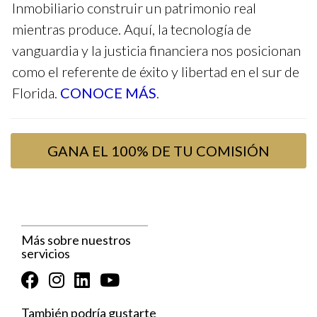
ayudado a formar agentes altamente competentes.
Inmobiliario construir un patrimonio real
mientras produce. Aquí, la tecnología de
No dudes en preguntar si quieres saber más sobre el
vanguardia y la justicia financiera nos posicionan
enfoque del Broker C.
como el referente de éxito y libertad en el sur de
Florida.
CONOCE MÁS
.
Preguntas Frecuentes
¿Qué debo buscar en un broker que ofrezca
mentoría?
GANA EL 100% DE TU COMISIÓN
Busca programas con un enfoque práctico y sesiones
regulares de retroalimentación. La experiencia directa es
clave.
Más sobre nuestros
¿Es costosa la mentoría?
servicios
Algunos brokers pueden cobrar tarifas, pero muchos ofrecen
programas gratuitos o con comisiones compartidas durante
un período inicial.
También podría gustarte