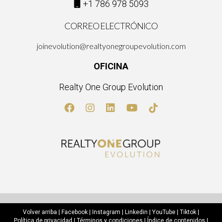
+1 786 978 5093
CORREO ELECTRÓNICO
joinevolution@realtyonegroupevolution.com
OFICINA
Realty One Group Evolution
Volver arriba
|
Facebook
|
Instagram
|
Linkedin
|
YouTube
|
Tiktok
|
Política de privacidad
|
Términos y condiciones
|
Índice de contenidos
|