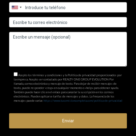
Acepto los términos y condiciones y la Política de privacidad proporcionados por
la empresa. Acepto ser contactado por REALTY ONE GROUP EVOLUTION Por
llamada, correo electrónico y mensaje de texto. Para dejar de recibir mensajes de
texto, puede responder «stop» en cualquier momento o «help» para obtener ayuda.
También puede hacer clic en el enlace para cancelar la suscripción en los correos
electrónicos. Pueden aplicarse tarifas de mensajes y datos. La frecuencia de los
mensajes puede variar.
https://www.tucomisioncompleta.com/politica-de-privacidad
Enviar