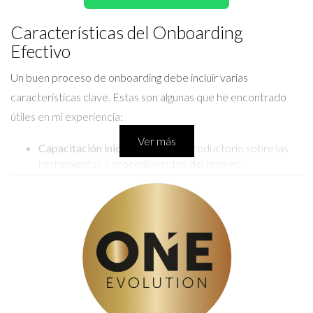
Características del Onboarding
Efectivo
Un buen proceso de onboarding debe incluir varias
características clave. Estas son algunas que he encontrado
útiles en mi experiencia:
Ver más
Capacitación inicial:
Un curso introductorio sobre las
herramientas y procedimientos del broker.
Mentoría:
Asignar un mentor que guíe al nuevo agente
durante sus primeras semanas.
Red de contactos:
Facilitar conexiones con otros
agentes y recursos en el área.
Sistemas tecnológicos:
Ofrecer formación sobre el uso
de software y plataformas necesarias.
Estos elementos son vitales para ayudar a los nuevos agentes
a adaptarse rápidamente al entorno. A continuación, veremos