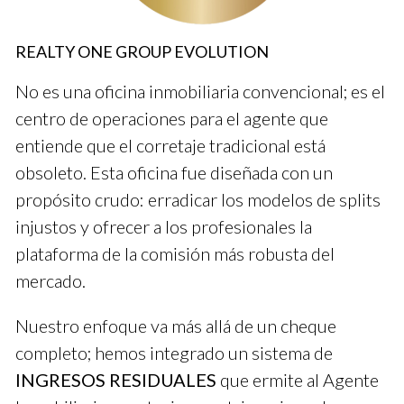
algunos casos reales donde estas características se
implementaron con éxito.
REALTY ONE GROUP EVOLUTION
LLAMAME AHORA
No es una oficina inmobiliaria convencional; es el
centro de operaciones para el agente que
Caso de Éxito: Broker A
entiende que el corretaje tradicional está
Broker A tiene un programa de onboarding robusto. Cada
obsoleto. Esta oficina fue diseñada con un
nuevo agente asiste a una semana intensiva de capacitación.
propósito crudo: erradicar los modelos de splits
Durante esta semana, aprenden sobre el mercado local y
injustos y ofrecer a los profesionales la
reciben formación práctica sobre cómo utilizar las
plataforma de la comisión más robusta del
herramientas tecnológicas del broker.
mercado.
Caso de Éxito: Broker B
Nuestro enfoque va más allá de un cheque
En Broker B, cada nuevo agente es emparejado con un
completo; hemos integrado un sistema de
mentor experimentado. Este mentor ofrece apoyo continuo
INGRESOS RESIDUALES
que ermite al Agente
durante el primer mes, lo que ayuda a resolver dudas y