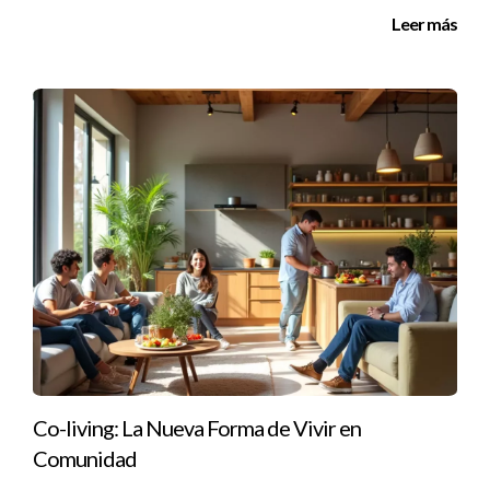
¿Cuánto tiempo dura típicamente el proceso de
Leer más
onboarding?
Pueden ser desde unas semanas hasta varios meses,
dependiendo del broker y su estructura interna.
¿Los brokers más grandes ofrecen mejores
programas?
No necesariamente. Algunos brokers pequeños pueden
ofrecer programas personalizados más efectivos que las
grandes corporaciones.
¿Es normal sentirme abrumado durante el
onboarding?
Sí, es común sentirse así al principio. Con tiempo y práctica, te
sentirás más cómodo en tu nuevo rol.
Co-living: La Nueva Forma de Vivir en
Comunidad
En resumen, elegir un broker inmobiliario adecuado es