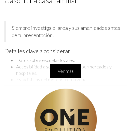
Caso 1: La casa familiar
Siempre investiga el área y sus amenidades antes
de tu presentación.
Detalles clave a considerar
Datos sobre escuelas locales.
Accesibilidad a servicios como supermercados y
Ver más
hospitales.
Estadísticas del mercado en la zona.
LLÁMAME AHORA
Caso 2: Propiedad de inversión
Una vez, presenté un apartamento en Miami que era ideal
para inversionistas. Hice énfasis en el retorno potencial de la