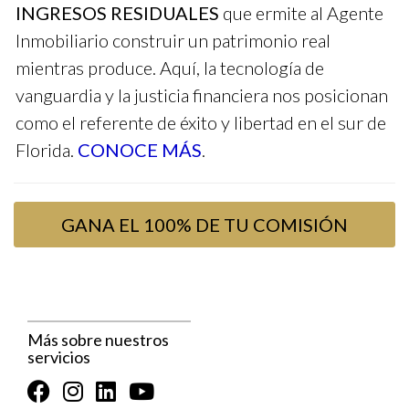
ayudaron a generar interés rápidamente.
INGRESOS RESIDUALES
que ermite al Agente
Inmobiliario construir un patrimonio real
No subestimes el poder de las redes sociales
mientras produce. Aquí, la tecnología de
para tu presentación.
vanguardia y la justicia financiera nos posicionan
como el referente de éxito y libertad en el sur de
Estrategias efectivas para marketing
Florida.
CONOCE MÁS
.
Crea un tour virtual de la propiedad.
Usa imágenes de alta calidad.
Aprovecha las plataformas digitales para anuncios
segmentados.
GANA EL 100% DE TU COMISIÓN
Preguntas Frecuentes
¿Qué debo incluir en mi presentación?
Asegúrate de incluir información sobre la propiedad, el
Más sobre nuestros
servicios
vecindario, y cualquier dato relevante que pueda interesar al
comprador potencial.