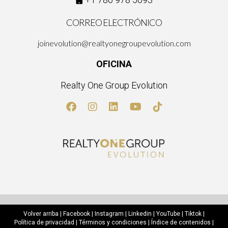
CORREO ELECTRÓNICO
joinevolution@realtyonegroupevolution.com
OFICINA
Realty One Group Evolution
Volver arriba
|
Facebook
|
Instagram
|
Linkedin
|
YouTube
|
Tiktok
|
Política de privacidad
|
Términos y condiciones
|
Índice de contenidos
|