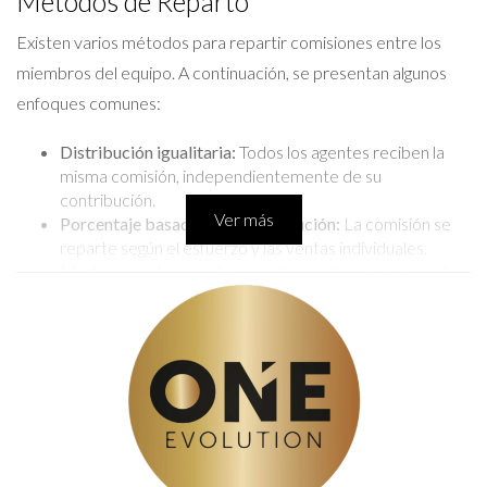
Métodos de Reparto
Existen varios métodos para repartir comisiones entre los
miembros del equipo. A continuación, se presentan algunos
enfoques comunes:
Distribución igualitaria:
Todos los agentes reciben la
misma comisión, independientemente de su
contribución.
Ver más
Porcentaje basado en la contribución:
La comisión se
reparte según el esfuerzo y las ventas individuales.
Modelo escalonado:
Los agentes reciben un porcentaje
mayor a medida que alcanzan metas específicas.
No olvides que una buena comunicación sobre el
método elegido puede evitar malentendidos en el
futuro.
Estudio de Caso: Nueva Agente