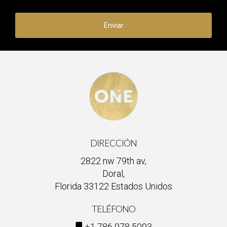
Enviar
DIRECCIÓN
2822 nw 79th av,
Doral,
Florida 33122 Estados Unidos
TELÉFONO
+1 786 978 5093