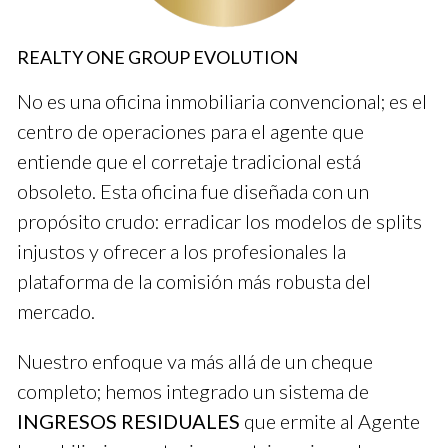
Consideremos a Ana, una nueva agente en el equipo. Al
principio, su falta de experiencia generó preocupación sobre
REALTY ONE GROUP EVOLUTION
cómo sería su participación en la distribución de comisiones.
Se decidió implementar un modelo escalonado. Ana recibiría
No es una oficina inmobiliaria convencional; es el
un 30% de comisión por sus primeras tres ventas,
centro de operaciones para el agente que
aumentando al 50% después. Esto le permitió adaptarse
entiende que el corretaje tradicional está
mientras se incentivaba su rendimiento.
obsoleto. Esta oficina fue diseñada con un
propósito crudo: erradicar los modelos de splits
Un modelo flexible puede ser clave para integrar
injustos y ofrecer a los profesionales la
nuevos talentos sin desestabilizar al equipo.
plataforma de la comisión más robusta del
Estudio de Caso: Ventas Compartidas
mercado.
Carlos y Juan trabajan juntos en varias propiedades. Al
Nuestro enfoque va más allá de un cheque
compartir esfuerzos, decidieron dividir las comisiones 60/40,
completo; hemos integrado un sistema de
donde Carlos lideraba el contacto con los clientes. Esta
INGRESOS RESIDUALES
que ermite al Agente
distribución reconoció el trabajo adicional de Carlos mientras