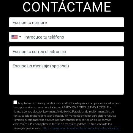
CONTÁCTAME
Acepto los términos y condiciones y la Política de privacidad proporcionados por
la empresa. Acepto ser contactado por REALTY ONE GROUP EVOLUTION Por
llamada, correo electrónico y mensaje de texto. Para dejar de recibir mensajes de
texto, puede responder «stop» en cualquier momento o «help» para obtener ayuda.
También puede hacer clic en el enlace para cancelar la suscripción en los correos
electrónicos. Pueden aplicarse tarifas de mensajes y datos. La frecuencia de los
mensajes puede variar.
https://www.tucomisioncompleta.com/politica-de-privacidad