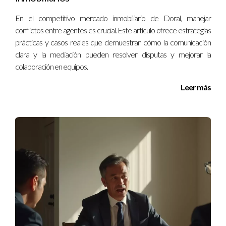
equipo o necesitas asesoramiento específico, no dudes en
En el competitivo mercado inmobiliario de Doral, manejar
contactarnos.
conflictos entre agentes es crucial. Este artículo ofrece estrategias
prácticas y casos reales que demuestran cómo la comunicación
clara y la mediación pueden resolver disputas y mejorar la
colaboración en equipos.
Leer más