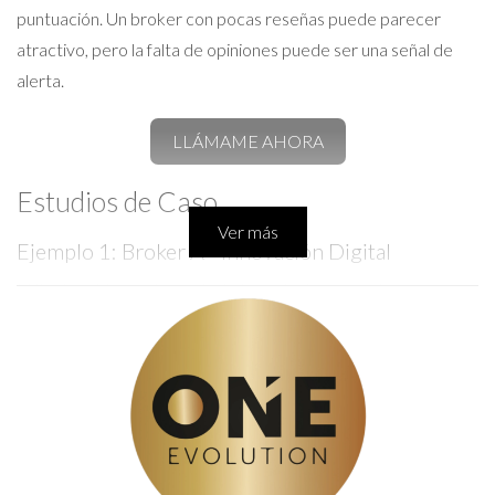
puntuación. Un broker con pocas reseñas puede parecer
atractivo, pero la falta de opiniones puede ser una señal de
alerta.
LLÁMAME AHORA
Estudios de Caso
Ver más
Ejemplo 1: Broker A - Innovación Digital
El Broker A ha implementado tecnología avanzada en sus
servicios. Ofrecen visitas virtuales y chatbots para responder
preguntas rápidamente. Según su página de Facebook, tienen
una calificación de 4.9 sobre 5 con más de 300 reseñas.
Muchos clientes destacan la rapidez en la respuesta y la
atención personalizada.