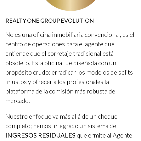
"Tuve una gran experiencia con el Broker A. Su
equipo siempre estuvo disponible para resolver
mis dudas." - Cliente satisfecho
REALTY ONE GROUP EVOLUTION
No es una oficina inmobiliaria convencional; es el
Ejemplo 2: Broker B - Enfoque Tradicional
centro de operaciones para el agente que
Por otro lado, el Broker B se centra en un enfoque más
entiende que el corretaje tradicional está
tradicional. Realizan marketing en prensa local y tienen una
obsoleto. Esta oficina fue diseñada con un
fuerte presencia en eventos comunitarios. Sin embargo, su
propósito crudo: erradicar los modelos de splits
puntuación en Google es de 3.5, lo que indica que algunos
injustos y ofrecer a los profesionales la
clientes han tenido problemas con la comunicación. Las
plataforma de la comisión más robusta del
reseñas negativas mencionan tardanzas en las respuestas.
mercado.
"Me gustó su enfoque comunitario, pero no recibí
Nuestro enfoque va más allá de un cheque
las respuestas que esperaba." - Cliente
decepcionado
completo; hemos integrado un sistema de
INGRESOS RESIDUALES
que ermite al Agente