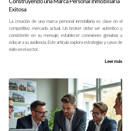
Construyendo una Marca Personal Inmobiliaria
personalizado, no dudes en ponerte en contacto conmigo al
Exitosa
+17869785093.
La creación de una marca personal inmobiliaria es clave en el
competitivo mercado actual. Un broker debe ser auténtico y
consistente en su mensaje, establecer conexiones genuinas y
educar a su audiencia. Este artículo explora estrategias y casos de
éxito en el sector.
Leer más